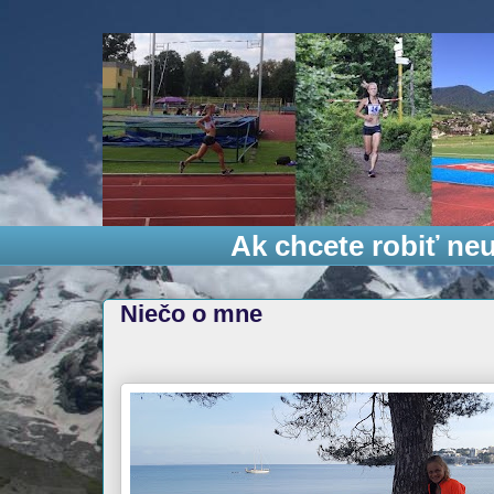
Ak chcete robiť neu
Niečo o mne