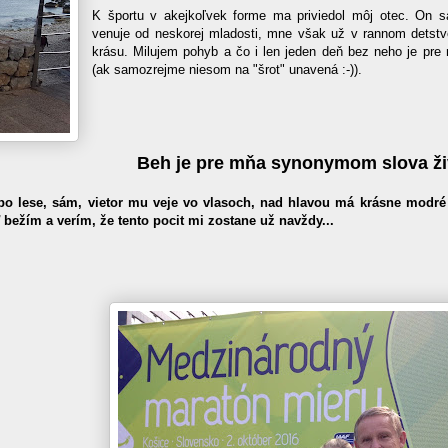
K športu v akejkoľvek forme ma priviedol môj otec. On s
venuje od neskorej mladosti, mne však už v rannom detstv
krásu. Milujem pohyb a čo i len jeden deň bez neho je pre
(ak samozrejme niesom na "šrot" unavená :-)).
Beh je pre mňa synonymom slova ži
í po lese, sám, vietor mu veje vo vlasoch, nad hlavou má krásne modr
 bežím a verím, že tento pocit mi zostane už navždy...