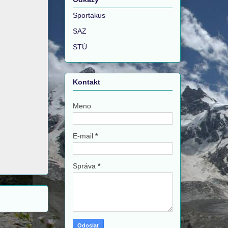
Sportakus
SAZ
STÚ
Kontakt
Meno
E-mail
*
Správa
*