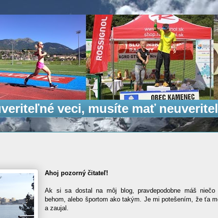
veriteľné veci, musíte mať neuveriteľ
Ahoj pozorný čitateľ!
Ak si sa dostal na môj blog, pravdepodobne máš niečo 
behom, alebo športom ako takým. Je mi potešením, že ťa môj
a zaujal.