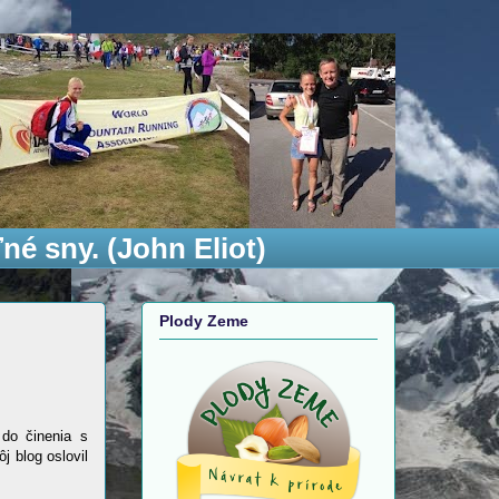
né sny. (John Eliot)
Plody Zeme
do činenia s
 blog oslovil