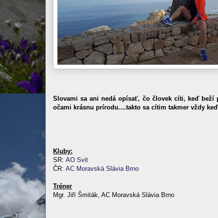
Slovami sa ani nedá opísať, čo človek cíti, keď bež
očami krásnu prírodu....takto sa cítim takmer vždy keď
Kluby:
SR:
AO Svit
ČR:
AC Moravská Slávia Brno
Tréner
Mgr. Jiří Šmiták, AC Moravská Slávia Brno