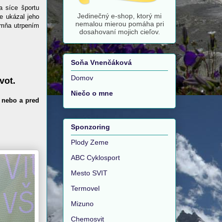
a síce športu
Jedinečný e-shop, ktorý mi
e ukázal jeho
nemalou mierou pomáha pri
 mňa utrpením
dosahovaní mojich cieľov.
Soňa Vnenčáková
Domov
vot.
Niečo o mne
é nebo a pred
Sponzoring
Plody Zeme
ABC Cyklosport
Mesto SVIT
Termovel
Mizuno
Chemosvit